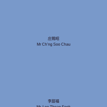
庄赐昭
Mr Ch’ng Soo Chau
李甜福
Mr. Lee Thean Fook